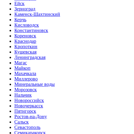
Ейск
Зерноград
Каменск-Шахтинский
Керчь
Кисловодск
Константиновск
Кореновск
Краснодар
Кропоткин
Кущевская
Ленинградская
Магас
Майкоп
Махачкала
Миллерово
Минеральные воды
Морозовск
Нальчик
Новороссийск
Новочеркасск
Пятигорск
Ростов-на-Дону
Сальск
Севастополь
Семикаракорск