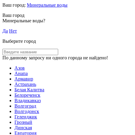
Ваш город:
Минеральные воды
Ваш город
Минеральные воды?
Да
Нет
Выберите город
По данному запросу ни одного города не найдено!
Азов
Анапа
Армавир
Астрахань
Белая Калитва
Белореченск
Владикавказ
Волгоград
Волгодонск
Геленджик
Грозный
Динская
Евпатория