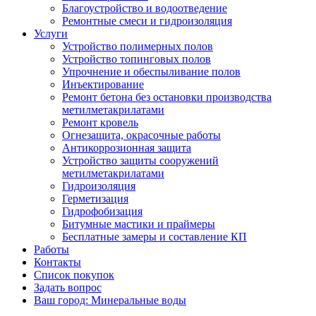
Благоустройство и водоотведение
Ремонтные смеси и гидроизоляция
Услуги
Устройство полимерных полов
Устройство топинговых полов
Упрочнение и обеспыливание полов
Инъектирование
Ремонт бетона без остановки производства
метилметакрилатами
Ремонт кровель
Огнезащита, окрасочные работы
Антикоррозионная защита
Устройство защиты сооружений
метилметакрилатами
Гидроизоляция
Герметизация
Гидрофобизация
Битумные мастики и праймеры
Бесплатные замеры и составление КП
Работы
Контакты
Список покупок
Задать вопрос
Ваш город: Минеральные воды