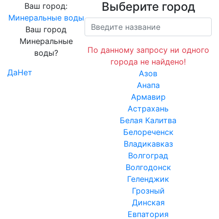
Выберите город
Ваш город:
Минеральные воды
Ваш город
Минеральные
По данному запросу ни одного
воды?
города не найдено!
Да
Нет
Азов
Анапа
Армавир
Астрахань
Белая Калитва
Белореченск
Владикавказ
Волгоград
Волгодонск
Геленджик
Грозный
Динская
Евпатория