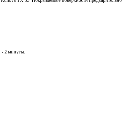
м Runova TX 55. Покрываемые поверхности предварительно
 - 2 минуты.