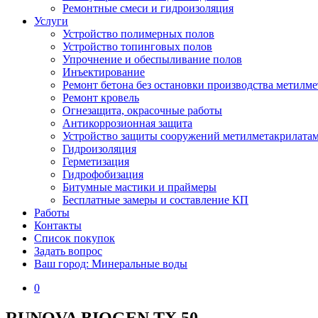
Ремонтные смеси и гидроизоляция
Услуги
Устройство полимерных полов
Устройство топинговых полов
Упрочнение и обеспыливание полов
Инъектирование
Ремонт бетона без остановки производства метилм
Ремонт кровель
Огнезащита, окрасочные работы
Антикоррозионная защита
Устройство защиты сооружений метилметакрилата
Гидроизоляция
Герметизация
Гидрофобизация
Битумные мастики и праймеры
Бесплатные замеры и составление КП
Работы
Контакты
Список покупок
Задать вопрос
Ваш город: Минеральные воды
0
RUNOVA BIOGEN TX 50