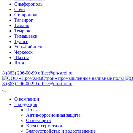
Симферополь
Сочи
Ставрополь
Таганрог
Тамань
Темрюк
Тимашевск
Туапсе
Усть-Лабинск
Черкесск
Шахты
Ялта
8 (863) 296-00-99
office@ph-stroi.ru
8 (863) 296-00-99
office@ph-stroi.ru
О компании
Продукция
Полы
Антикоррозионная защита
Огнезащита
Клея и герметики
Благоустройство и водоотведение