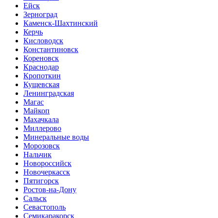
Ейск
Зерноград
Каменск-Шахтинский
Керчь
Кисловодск
Константиновск
Кореновск
Краснодар
Кропоткин
Кущевская
Ленинградская
Магас
Майкоп
Махачкала
Миллерово
Минеральные воды
Морозовск
Нальчик
Новороссийск
Новочеркасск
Пятигорск
Ростов-на-Дону
Сальск
Севастополь
Семикаракорск