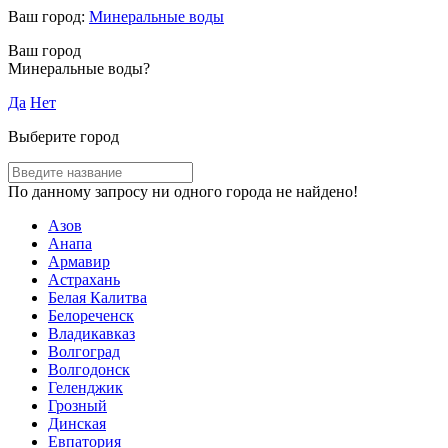
Ваш город:
Минеральные воды
Ваш город
Минеральные воды?
Да
Нет
Выберите город
По данному запросу ни одного города не найдено!
Азов
Анапа
Армавир
Астрахань
Белая Калитва
Белореченск
Владикавказ
Волгоград
Волгодонск
Геленджик
Грозный
Динская
Евпатория