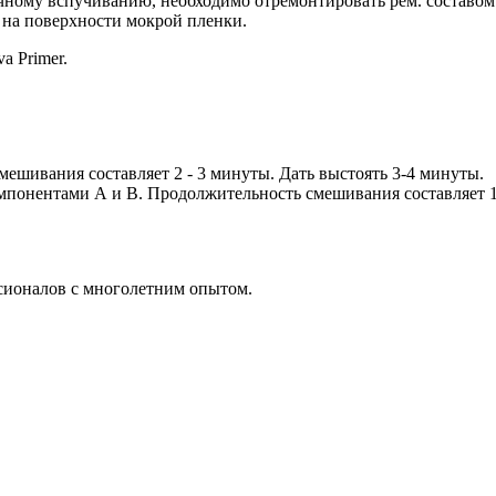
чному вспучиванию, необходимо отремонтировать рем. составо
 на поверхности мокрой пленки.
a Primer.
ешивания составляет 2 - 3 минуты. Дать выстоять 3-4 минуты.
мпонентами А и В. Продолжительность смешивания составляет 1
ссионалов с многолетним опытом.