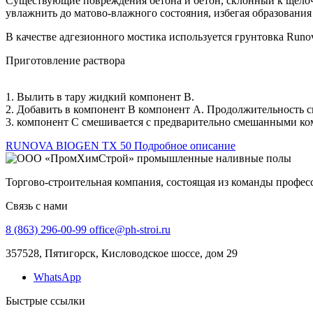
Существующие повреждения бетона и бетон, склонный к щело
увлажнить до матово-влажного состояния, избегая образования
В качестве адгезионного мостика используется грунтовка Runov
Приготовление раствора
1. Вылить в тару жидкий компонент В.
2. Добавить в компонент В компонент А. Продолжительность см
3. компонент С смешивается с предварительно смешанными ко
RUNOVA BIOGEN TX 50 Подробное описание
Торгово-строительная компания, состоящая из команды профе
Связь с нами
8 (863) 296-00-99
office@ph-stroi.ru
357528, Пятигорск, Кисловодское шоссе, дом 29
WhatsApp
Быстрые ссылки