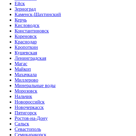
Ейск
Зерноград
Каменск-Шахтинский
Керчь
Кисловодск
Константиновск
Кореновск
Краснодар
Кропоткин
Кущевская
Ленинградская
Магас
Майкоп
Махачкала
Миллерово
Минеральные воды
Морозовск
Нальчик
Новороссийск
Новочеркасск
Пятигорск
Ростов-на-Дону
Сальск
Севастополь
Семикаракорск