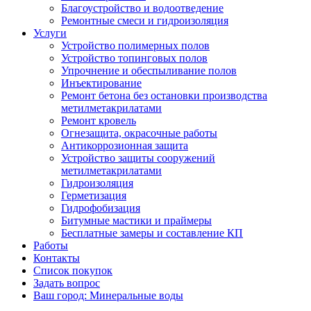
Благоустройство и водоотведение
Ремонтные смеси и гидроизоляция
Услуги
Устройство полимерных полов
Устройство топинговых полов
Упрочнение и обеспыливание полов
Инъектирование
Ремонт бетона без остановки производства
метилметакрилатами
Ремонт кровель
Огнезащита, окрасочные работы
Антикоррозионная защита
Устройство защиты сооружений
метилметакрилатами
Гидроизоляция
Герметизация
Гидрофобизация
Битумные мастики и праймеры
Бесплатные замеры и составление КП
Работы
Контакты
Список покупок
Задать вопрос
Ваш город: Минеральные воды