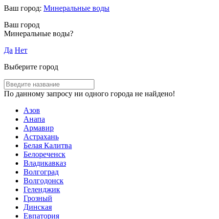
Ваш город:
Минеральные воды
Ваш город
Минеральные воды?
Да
Нет
Выберите город
По данному запросу ни одного города не найдено!
Азов
Анапа
Армавир
Астрахань
Белая Калитва
Белореченск
Владикавказ
Волгоград
Волгодонск
Геленджик
Грозный
Динская
Евпатория