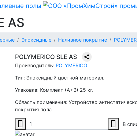
E AS
ерные
Эпоксидные
Наливное покрытие
POLYMER
POLYMERICO SLE AS
Производитель:
POLYMERICO
Тип:
Эпоксидный цветной материал.
Упаковка:
Комплект (А+В) 25 кг.
Область применения:
Устройство антистатическ
покрытия пола.
В спи