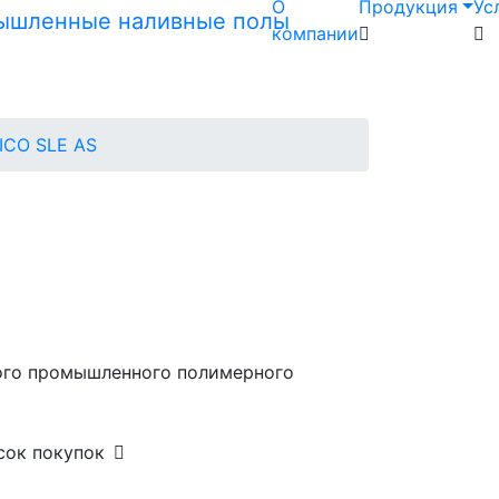
О
Продукция
Ус
компании
ICO SLE AS
ого промышленного полимерного
сок покупок