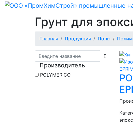
Грунт для эпок
Главная
Продукция
Полы
Полим
Производитель
POLYMERICO
PO
EP
Прои
Катег
эпок