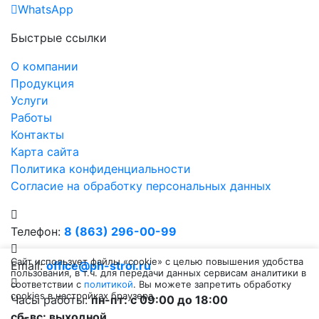
WhatsApp
Быстрые ссылки
О компании
Продукция
Услуги
Работы
Контакты
Карта сайта
Политика конфиденциальности
Согласие на обработку персональных данных
Телефон:
8 (863) 296-00-99
Сайт использует файлы «cookie» с целью повышения удобства
Email:
office@ph-stroi.ru
пользования, в т.ч. для передачи данных сервисам аналитики в
соответствии с
политикой
. Вы можете запретить обработку
cookies в настройках браузера.
Часы работы:
пн-пт: c 09:00 до 18:00
сб-вс: выходной