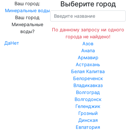
Выберите город
Ваш город:
Минеральные воды
Ваш город
Минеральные
По данному запросу ни одного
воды?
города не найдено!
Да
Нет
Азов
Анапа
Армавир
Астрахань
Белая Калитва
Белореченск
Владикавказ
Волгоград
Волгодонск
Геленджик
Грозный
Динская
Евпатория