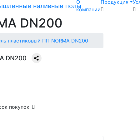
О
Продукция
Ус
компании
RMA DN200
ель пластиковый ПП NORMA DN200
MA DN200
сок покупок