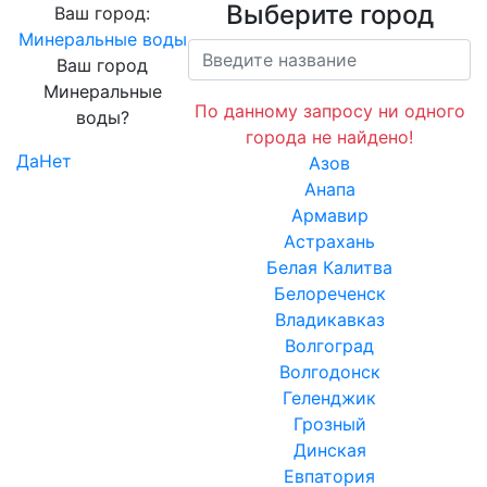
Выберите город
Ваш город:
Минеральные воды
Ваш город
Минеральные
По данному запросу ни одного
воды?
города не найдено!
Да
Нет
Азов
Анапа
Армавир
Астрахань
Белая Калитва
Белореченск
Владикавказ
Волгоград
Волгодонск
Геленджик
Грозный
Динская
Евпатория