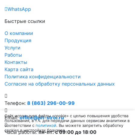
WhatsApp
Быстрые ссылки
О компании
Продукция
Услуги
Работы
Контакты
Карта сайта
Политика конфиденциальности
Согласие на обработку персональных данных
Телефон:
8 (863) 296-00-99
Сайт использует файлы «cookie» с целью повышения удобства
Email:
office@ph-stroi.ru
пользования, в т.ч. для передачи данных сервисам аналитики в
соответствии с
политикой
. Вы можете запретить обработку
cookies в настройках браузера.
Часы работы:
пн-пт: c 09:00 до 18:00