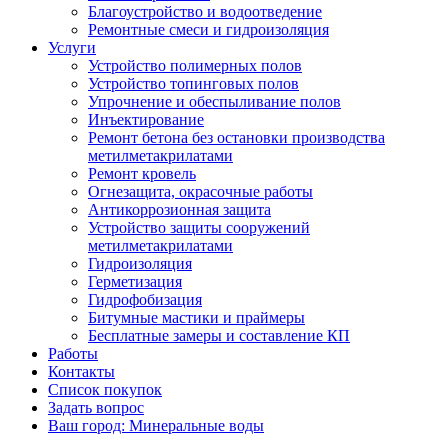
Благоустройство и водоотведение
Ремонтные смеси и гидроизоляция
Услуги
Устройство полимерных полов
Устройство топинговых полов
Упрочнение и обеспыливание полов
Инъектирование
Ремонт бетона без остановки производства
метилметакрилатами
Ремонт кровель
Огнезащита, окрасочные работы
Антикоррозионная защита
Устройство защиты сооружений
метилметакрилатами
Гидроизоляция
Герметизация
Гидрофобизация
Битумные мастики и праймеры
Бесплатные замеры и составление КП
Работы
Контакты
Список покупок
Задать вопрос
Ваш город: Минеральные воды