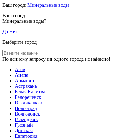
Ваш город:
Минеральные воды
Ваш город
Минеральные воды?
Да
Нет
Выберите город
По данному запросу ни одного города не найдено!
Азов
Анапа
Армавир
Астрахань
Белая Калитва
Белореченск
Владикавказ
Волгоград
Волгодонск
Геленджик
Грозный
Динская
Евпатория