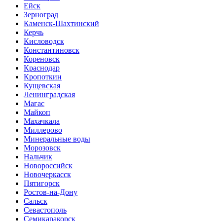
Ейск
Зерноград
Каменск-Шахтинский
Керчь
Кисловодск
Константиновск
Кореновск
Краснодар
Кропоткин
Кущевская
Ленинградская
Магас
Майкоп
Махачкала
Миллерово
Минеральные воды
Морозовск
Нальчик
Новороссийск
Новочеркасск
Пятигорск
Ростов-на-Дону
Сальск
Севастополь
Семикаракорск