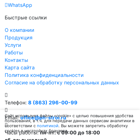
WhatsApp
Быстрые ссылки
О компании
Продукция
Услуги
Работы
Контакты
Карта сайта
Политика конфиденциальности
Согласие на обработку персональных данных
Телефон:
8 (863) 296-00-99
Сайт использует файлы «cookie» с целью повышения удобства
Email:
office@ph-stroi.ru
пользования, в т.ч. для передачи данных сервисам аналитики в
соответствии с
политикой
. Вы можете запретить обработку
cookies в настройках браузера.
Часы работы:
пн-пт: c 09:00 до 18:00
сб-вс: выходной