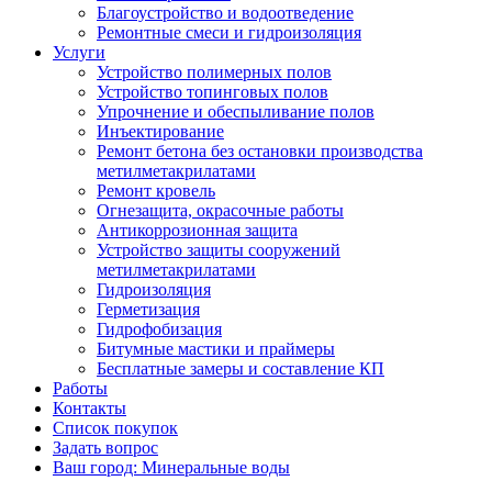
Благоустройство и водоотведение
Ремонтные смеси и гидроизоляция
Услуги
Устройство полимерных полов
Устройство топинговых полов
Упрочнение и обеспыливание полов
Инъектирование
Ремонт бетона без остановки производства
метилметакрилатами
Ремонт кровель
Огнезащита, окрасочные работы
Антикоррозионная защита
Устройство защиты сооружений
метилметакрилатами
Гидроизоляция
Герметизация
Гидрофобизация
Битумные мастики и праймеры
Бесплатные замеры и составление КП
Работы
Контакты
Список покупок
Задать вопрос
Ваш город: Минеральные воды