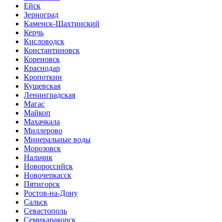
Ейск
Зерноград
Каменск-Шахтинский
Керчь
Кисловодск
Константиновск
Кореновск
Краснодар
Кропоткин
Кущевская
Ленинградская
Магас
Майкоп
Махачкала
Миллерово
Минеральные воды
Морозовск
Нальчик
Новороссийск
Новочеркасск
Пятигорск
Ростов-на-Дону
Сальск
Севастополь
Семикаракорск