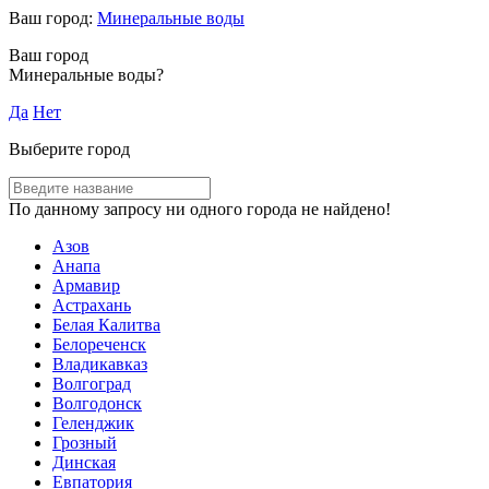
Ваш город:
Минеральные воды
Ваш город
Минеральные воды?
Да
Нет
Выберите город
По данному запросу ни одного города не найдено!
Азов
Анапа
Армавир
Астрахань
Белая Калитва
Белореченск
Владикавказ
Волгоград
Волгодонск
Геленджик
Грозный
Динская
Евпатория